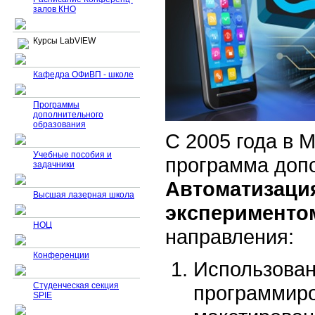
залов КНО
Курсы LabVIEW
Кафедра ОФиВП - школе
Программы
дополнительного
образования
С 2005 года в 
Учебные пособия и
программа доп
задачники
Автоматизаци
Высшая лазерная школа
эксперименто
НОЦ
направления:
Конференции
Использован
Студенческая секция
программиро
SPIE