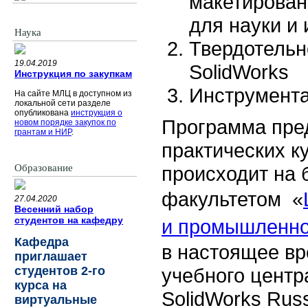
макетирован
для науки и
Наука
Твердотельн
19.04.2019
SolidWorks
Инструкция по закупкам
Инструмента
На сайте МЛЦ в доступном из
локальной сети разделе
опубликована
инструкция о
Программа пред
новом порядке закупок по
грантам и НИР
.
практических к
Образование
происходит на 
факультетом «
27.04.2020
Весенний набор
студентов на кафедру
и промышленно
Кафедра
в настоящее вр
приглашает
студентов 2-го
учебного центра
курса на
SolidWorks Rus
виртуальные