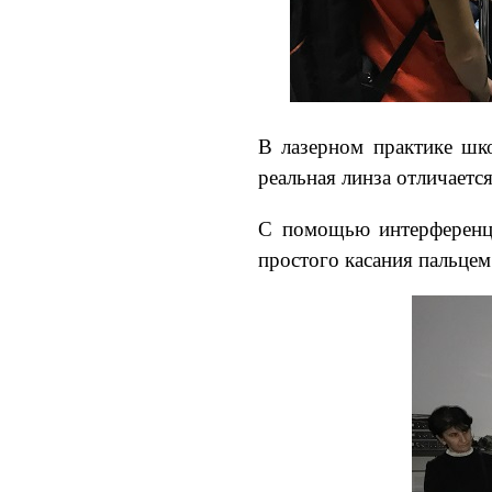
В лазерном практике шко
реальная линза отличает
С помощью интерференци
простого касания пальцем