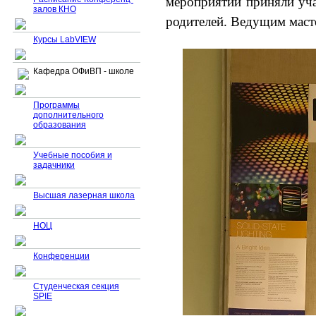
мероприятии приняли уча
залов КНО
родителей.
Ведущим масте
Курсы LabVIEW
Кафедра ОФиВП - школе
Программы
дополнительного
образования
Учебные пособия и
задачники
Высшая лазерная школа
НОЦ
Конференции
Студенческая секция
SPIE