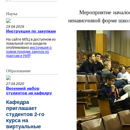
Мероприятие началос
Наука
ненавязчивой форме школ
19.04.2019
Инструкция по закупкам
На сайте МЛЦ в доступном из
локальной сети разделе
опубликована
инструкция о
новом порядке закупок по
грантам и НИР
.
Образование
27.04.2020
Весенний набор
студентов на кафедру
Кафедра
приглашает
студентов 2-го
курса на
виртуальные