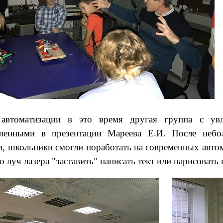
автоматизации в это время другая группа с увл
авленными в презентации Мареева Е.И. После неб
, школьники смогли поработать на современных авто
 луч лазера "заставить" написать тект или нарисовать 