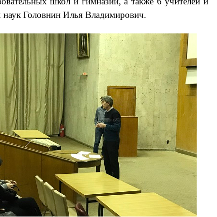
овательных школ и гимназий, а также 6 учителей и
х наук Головнин Илья Владимирович.